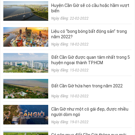
Huyện Cần Giờ sẽ có cầu hoặc hầm vượt
biển
Ngày đăng: 22-02-2022
Liệu có “bong bóng bất động sản” trong
năm 2022?
Ngày đăng: 18-02-2022
Đất Cần Giờ được quan tâm nhất trong 5
huyện ngoại thành TP.HCM
Ngày đăng: 15-02-2022
Đất Cần Giờ hứa hẹn trong năm 2022
Ngày đăng: 10-02-2022
Cần Giờ như một cô gái đẹp, được nhiều
người dòm ngó
Ngày đăng: 19-01-2022
Có nên mua đất Cần Giờ thông qua môi