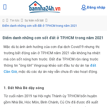
Đăng nhập
Tin tức
Sự kiện nổi bật
Điểm danh những cơn sốt đất ở TP.HCM trong năm 2021
Điểm danh những cơn sốt đất ở TP.HCM trong năm 2021
Mặc dù bị ảnh ảnh hưởng của cơn đại dịch Covid19 nhưng thị
trường bất động sản ở TP.HCM năm 2021 vẫn không hạ nhiệt
mà còn sốt nóng hơn trước. Đất đai TP.HCM rộn ràng trước
thông tin “ông lớn” Vingroup khảo sát đầu tư dự án tại
đất
Cần Giờ
, mặc dù các dự án này vẫn chưa đi vào hoạt động.
1. Đất Nhà Bè dậy sóng
Từ cuối năm 2019 tại Hội nghị Thành ủy TP.HCM bốn huyện
gồm Nhà Bè, Hóc Môn, Bình Chánh, Củ Chi đã được đề xuất