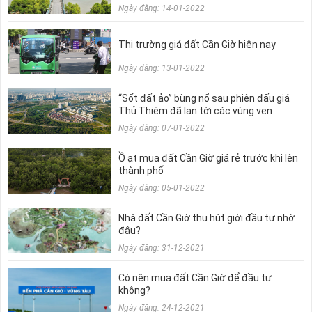
Ngày đăng: 14-01-2022
Thị trường giá đất Cần Giờ hiện nay
Ngày đăng: 13-01-2022
“Sốt đất ảo” bùng nổ sau phiên đấu giá
Thủ Thiêm đã lan tới các vùng ven
Ngày đăng: 07-01-2022
Ồ ạt mua đất Cần Giờ giá rẻ trước khi lên
thành phố
Ngày đăng: 05-01-2022
Nhà đất Cần Giờ thu hút giới đầu tư nhờ
đâu?
Ngày đăng: 31-12-2021
Có nên mua đất Cần Giờ để đầu tư
không?
Ngày đăng: 24-12-2021