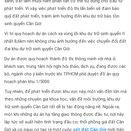
xanh, đất làm muối nằm phân tán có thể sử dụng cho đầu tư
phát triển. Vì vậy, việc phát triển đô thị lấn biển sẽ đảm bảo
quỹ đất phát triển, tránh ảnh hưởng đến khu dự trữ bảo tồn
sinh quyển Cần Giờ.
Vị trí quy hoạch dự án cách xa vùng lõi khu dự trữ sinh quyển ít
nhất 8,6km nên không chịu ảnh hưởng đến việc chuyển đổi đất
đai khu dự trữ sinh quyển Cần Giờ.
Dự án được quy hoạch thành đô thị thông minh với nhà ở,
khách sạn, trung tâm hội nghị hội thảo, dịch vụ, đang được các
bộ, ngành cho ý kiến trước khi TPHCM phê duyệt đồ án quy
hoạch phân khu 1/5000
Tuy nhiên, để phát triển được khu vực này, một vấn đền lớn mà
theo những chuyên gia khoa học, vấn đề môi trường, khu dự
trữ sinh quyển Cần Giờ rất dễ bị tác động nặng nề. Ngoài ra,
một khi những dự án hạ tầng giao thông được đầu tư, nơi này
lập tức sẽ xuất hiện tình trạng đầu cơ, thổi phồng giá đất Cần
Giờ và có nguy cơ tạo ra một cuộc
sốt đất Cần Giờ
mới trên