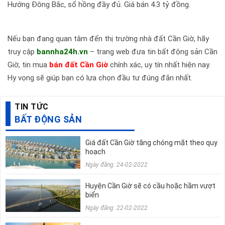
Hướng Đông Bắc, sổ hồng đầy đủ. Giá bán 4.3 tỷ đồng.
Nếu bạn đang quan tâm đến thị trường nhà đất Cần Giờ, hãy
truy cập
bannha24h.vn
– trang web đưa tin bất động sản Cần
Giờ, tin mua
bán đất Cần Giờ
chính xác, uy tín nhất hiện nay.
Hy vọng sẽ giúp bạn có lựa chọn đầu tư đúng đắn nhất.
TIN TỨC
BẤT ĐỘNG SẢN
Giá đất Cần Giờ tăng chóng mặt theo quy
hoạch
Ngày đăng: 24-02-2022
Huyện Cần Giờ sẽ có cầu hoặc hầm vượt
biển
Ngày đăng: 22-02-2022