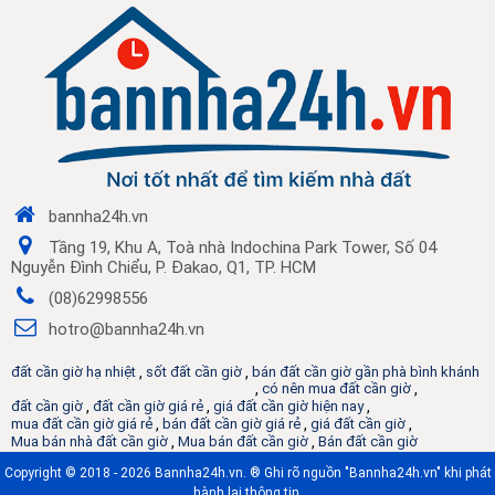
bannha24h.vn
Tầng 19, Khu A, Toà nhà Indochina Park Tower, Số 04
Nguyễn Đình Chiểu, P. Đakao, Q1, TP. HCM
(08)62998556
hotro@bannha24h.vn
đất cần giờ hạ nhiệt
,
sốt đất cần giờ
,
bán đất cần giờ gần phà bình khánh
,
có nên mua đất cần giờ
,
đất cần giờ
,
đất cần giờ giá rẻ
,
giá đất cần giờ hiện nay
,
mua đất cần giờ giá rẻ
,
bán đất cần giờ giá rẻ
,
giá đất cần giờ
,
Mua bán nhà đất cần giờ
,
Mua bán đất cần giờ
,
Bán đất cần giờ
Copyright © 2018 - 2026 Bannha24h.vn. ® Ghi rõ nguồn "Bannha24h.vn" khi phát
hành lại thông tin.