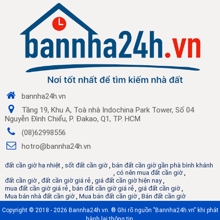
bannha24h.vn
Tầng 19, Khu A, Toà nhà Indochina Park Tower, Số 04
Nguyễn Đình Chiểu, P. Đakao, Q1, TP. HCM
(08)62998556
hotro@bannha24h.vn
đất cần giờ hạ nhiệt
,
sốt đất cần giờ
,
bán đất cần giờ gần phà bình khánh
,
có nên mua đất cần giờ
,
đất cần giờ
,
đất cần giờ giá rẻ
,
giá đất cần giờ hiện nay
,
mua đất cần giờ giá rẻ
,
bán đất cần giờ giá rẻ
,
giá đất cần giờ
,
Mua bán nhà đất cần giờ
,
Mua bán đất cần giờ
,
Bán đất cần giờ
Copyright © 2018 - 2026 Bannha24h.vn. ® Ghi rõ nguồn "Bannha24h.vn" khi phát
hành lại thông tin.