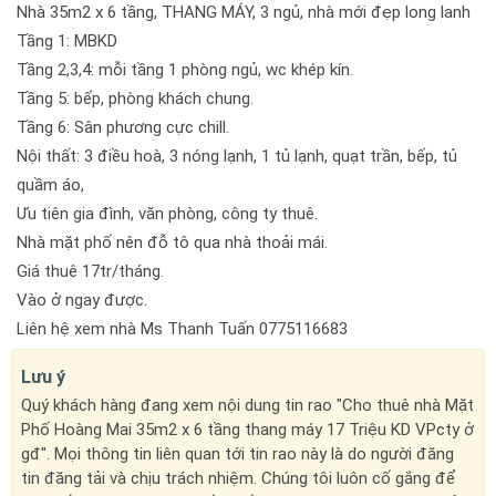
Nhà 35m2 x 6 tầng, THANG MÁY, 3 ngủ, nhà mới đẹp long lanh
Tầng 1: MBKD
Tầng 2,3,4: mỗi tầng 1 phòng ngủ, wc khép kín.
Tầng 5: bếp, phòng khách chung.
Tầng 6: Sân phương cực chill.
Nội thất: 3 điều hoà, 3 nóng lạnh, 1 tủ lạnh, quạt trần, bếp, tủ
quầm áo,
Ưu tiên gia đình, văn phòng, công ty thuê.
Nhà mặt phố nên đỗ tô qua nhà thoải mái.
Giá thuê 17tr/tháng.
Vào ở ngay được.
Liên hệ xem nhà Ms Thanh Tuấn 0775116683
Lưu ý
Quý khách hàng đang xem nội dung tin rao "Cho thuê nhà Mặt
Phố Hoàng Mai 35m2 x 6 tầng thang máy 17 Triệu KD VPcty ở
gđ". Mọi thông tin liên quan tới tin rao này là do người đăng
tin đăng tải và chịu trách nhiệm. Chúng tôi luôn cố gắng để