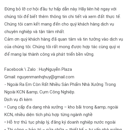
Đừng bỏ lỡ cơ hội đầu tư hấp dẫn này. Hãy liên hệ ngay với
chúng tôi để biết thêm thông tin chi tiết và xem đất thực tế.
Chúng tôi cam kết mang đến cho quý khách hàng dịch vụ
chuyên nghiệp và tận tâm nhất.
Cảm ơn quý khách hàng đã quan tâm và tin tưởng vào dịch vụ
của chúng tôi. Chúng tôi rất mong được hợp tác cùng quý vị
để mang lại thành công và phát triển bền vững.
Facebook \ Zalo : HuyNguyễn Plaza
Gmail: nguyenmanhqhuy@gmail.com
- Ngoài Ra Em Còn Rất Nhiều Sản Phẩm Nhà Xưởng Trong
Ngoài KCN &amp; Cụm Công Nghiệp.
Dịch vụ đi kèm
• Cung cấp đa dạng nhà xưởng – kho bãi trong &amp; ngoài
KCN, nhiều diện tích phù hợp từng ngành nghề
• Hỗ trợ thủ tục pháp lý, đăng ký doanh nghiệp nước ngoài
• Thi công – bảo trì – sửa chữa – thiết kế – tư vấn nhà xưởng