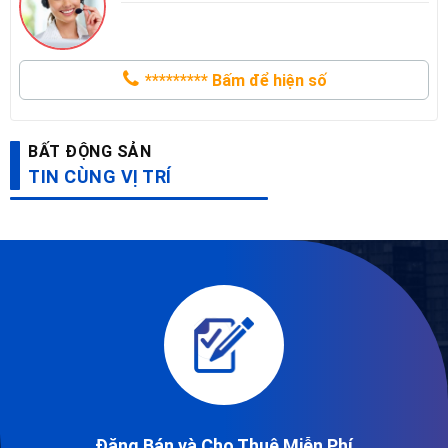
*********
Bấm để hiện số
BẤT ĐỘNG SẢN
TIN CÙNG VỊ TRÍ
Đăng Bán và Cho Thuê Miễn Phí