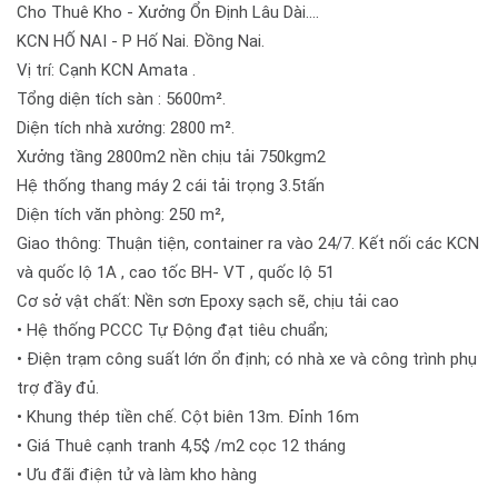
Cho Thuê Kho - Xưởng Ổn Định Lâu Dài….
KCN HỐ NAI - P Hố Nai. Đồng Nai.
Vị trí: Cạnh KCN Amata .
Tổng diện tích sàn : 5600m².
Diện tích nhà xưởng: 2800 m².
Xưởng tầng 2800m2 nền chịu tải 750kgm2
Hệ thống thang máy 2 cái tải trọng 3.5tấn
Diện tích văn phòng: 250 m²,
Giao thông: Thuận tiện, container ra vào 24/7. Kết nối các KCN
và quốc lộ 1A , cao tốc BH- VT , quốc lộ 51
Cơ sở vật chất: Nền sơn Epoxy sạch sẽ, chịu tải cao
• Hệ thống PCCC Tự Động đạt tiêu chuẩn;
• Điện trạm công suất lớn ổn định; có nhà xe và công trình phụ
trợ đầy đủ.
• Khung thép tiền chế. Cột biên 13m. Đỉnh 16m
• Giá Thuê cạnh tranh 4,5$ /m2 cọc 12 tháng
• Ưu đãi điện tử và làm kho hàng