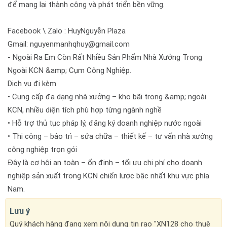
để mang lại thành công và phát triển bền vững.
Facebook \ Zalo : HuyNguyễn Plaza
Gmail: nguyenmanhqhuy@gmail.com
- Ngoài Ra Em Còn Rất Nhiều Sản Phẩm Nhà Xưởng Trong
Ngoài KCN &amp; Cụm Công Nghiệp.
Dịch vụ đi kèm
• Cung cấp đa dạng nhà xưởng – kho bãi trong &amp; ngoài
KCN, nhiều diện tích phù hợp từng ngành nghề
• Hỗ trợ thủ tục pháp lý, đăng ký doanh nghiệp nước ngoài
• Thi công – bảo trì – sửa chữa – thiết kế – tư vấn nhà xưởng
công nghiệp trọn gói
Đây là cơ hội an toàn – ổn định – tối ưu chi phí cho doanh
nghiệp sản xuất trong KCN chiến lược bậc nhất khu vực phía
Nam.
Lưu ý
Quý khách hàng đang xem nội dung tin rao "XN128 cho thuê