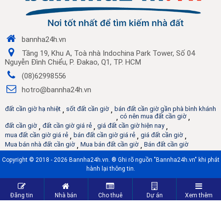
bannha24h.vn
Tầng 19, Khu A, Toà nhà Indochina Park Tower, Số 04
Nguyễn Đình Chiểu, P. Đakao, Q1, TP. HCM
(08)62998556
hotro@bannha24h.vn
đất cần giờ hạ nhiệt
,
sốt đất cần giờ
,
bán đất cần giờ gần phà bình khánh
,
có nên mua đất cần giờ
,
đất cần giờ
,
đất cần giờ giá rẻ
,
giá đất cần giờ hiện nay
,
mua đất cần giờ giá rẻ
,
bán đất cần giờ giá rẻ
,
giá đất cần giờ
,
Mua bán nhà đất cần giờ
,
Mua bán đất cần giờ
,
Bán đất cần giờ
Copyright © 2018 - 2026 Bannha24h.vn. ® Ghi rõ nguồn "Bannha24h.vn" khi phát
hành lại thông tin.
Đăng tin
Nhà bán
Cho thuê
Dự án
Xem thêm