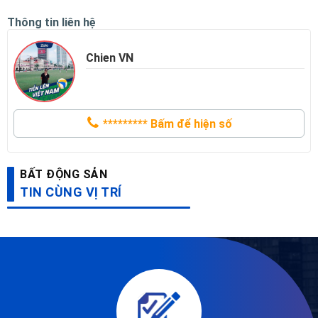
Thông tin liên hệ
Chien VN
*********
Bấm để hiện số
BẤT ĐỘNG SẢN
TIN CÙNG VỊ TRÍ