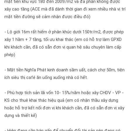
mặt tiền khu vực 180 đến 200tr/m2 và đa phần không được
xây cao tầng (ACE mà đã dành thời gian đi xem nhiều nhà vị trí
mặt tiền đường sẽ cảm nhận được điều đó)
- Lộ giới 16m rất hiếm ở phân khúc dưới 150tr/m2, được phép
xây 1 hầm + 7 tầng, tối ưu khai thác (em có hỗ trợ làm GPXD
khi khách cần, đã có sẵn đơn vị quan hệ sâu chuyên làm cấp
phép)
- Mặt tiền Nghĩa Phát kinh doanh sầm uất, cách chợ 50m, tiện
ích siêu thị café ăn uống xuống nhà có hết.
- Phù hợp tích sản lãi vốn 10- 15%/năm hoặc xây CHDV - VP -
KS cho thuê khai thác hiệu quả (em có nhận thầu xây dựng
hoặc hỗ trợ kết nối đơn vị khi khách cần, đã có sẵn đơn vị xây
dựng và thiết kế)
- Hiện đang cần bán gấp để chuyển đổi tài sản nên đang có