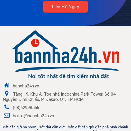
Liên Hệ Ngay
bannha24h.vn
Tầng 19, Khu A, Toà nhà Indochina Park Tower, Số 04
Nguyễn Đình Chiểu, P. Đakao, Q1, TP. HCM
(08)62998556
hotro@bannha24h.vn
đất cần giờ hạ nhiệt
,
sốt đất cần giờ
,
bán đất cần giờ gần phà bình khánh