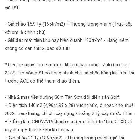
giá tốt:
- Giá chào 15,9 tỷ (165tr/m2) - Thương lượng mạnh (Trực tiếp
với em là chính chủ)
- Giá đất mặt tiền khu này hiện quanh 180tr/m² - Hàng hiếm
không có căn thứ 2, bao đầu tư
* Liên hệ ngay cho em trước khi em bán xong - Zalo (hotline
24/7). Em còn một số hàng chính chủ cá nhân hàng kín trên thị
trường ACE có thể tham khảo thêm:
- Nhà 2 mặt tiền đường 30m Tân Sơn đối diện sân Golf:
+ Diện tích 146m2 (4,96/4,99 x 28) vuông vức, ở hoặc cho thuê
2022 triệu/tháng, chi phí xây dựng khoảng 2 tỷ, xây được 1 hầm
+ 7 tầng làm CHDV/VP/khách sạn (em có hỗ trợ làm GPXD và
xây dựng + thiết kế khi khách cần)
+ Giá chào 21 tỷ (136tr/m2) - Thương lượng mạnh (giá thị