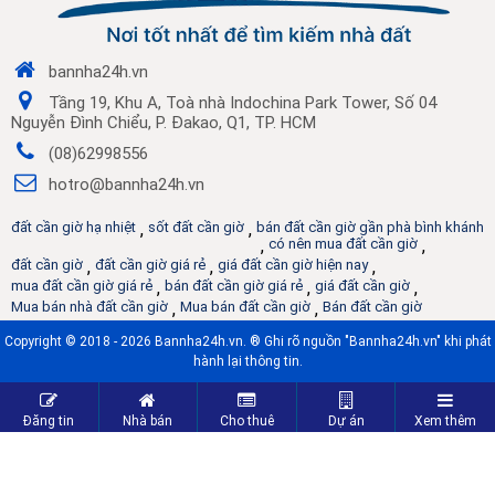
bannha24h.vn
Tầng 19, Khu A, Toà nhà Indochina Park Tower, Số 04
Nguyễn Đình Chiểu, P. Đakao, Q1, TP. HCM
(08)62998556
hotro@bannha24h.vn
đất cần giờ hạ nhiệt
,
sốt đất cần giờ
,
bán đất cần giờ gần phà bình khánh
,
có nên mua đất cần giờ
,
đất cần giờ
,
đất cần giờ giá rẻ
,
giá đất cần giờ hiện nay
,
mua đất cần giờ giá rẻ
,
bán đất cần giờ giá rẻ
,
giá đất cần giờ
,
Mua bán nhà đất cần giờ
,
Mua bán đất cần giờ
,
Bán đất cần giờ
Copyright © 2018 - 2026 Bannha24h.vn. ® Ghi rõ nguồn "Bannha24h.vn" khi phát
hành lại thông tin.
Đăng tin
Nhà bán
Cho thuê
Dự án
Xem thêm