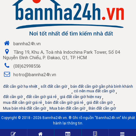
bannha24h.vn
Tầng 19, Khu A, Toà nhà Indochina Park Tower, Số 04
Nguyễn Đình Chiểu, P. Đakao, Q1, TP. HCM
(08)62998556
hotro@bannha24h.vn
đất cần giờ hạ nhiệt
,
sốt đất cần giờ
,
bán đất cần giờ gần phà bình khánh
,
có nên mua đất cần giờ
,
đất cần giờ
,
đất cần giờ giá rẻ
,
giá đất cần giờ hiện nay
,
mua đất cần giờ giá rẻ
,
bán đất cần giờ giá rẻ
,
giá đất cần giờ
,
Mua bán nhà đất cần giờ
,
Mua bán đất cần giờ
,
Bán đất cần giờ
Copyright © 2018 - 2026 Bannha24h.vn. ® Ghi rõ nguồn "Bannha24h.vn" khi phát
hành lại thông tin.