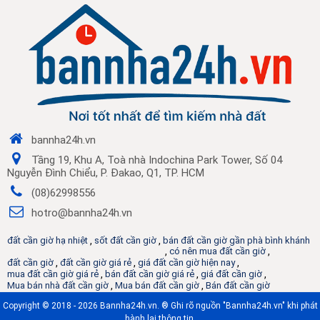
bannha24h.vn
Tầng 19, Khu A, Toà nhà Indochina Park Tower, Số 04
Nguyễn Đình Chiểu, P. Đakao, Q1, TP. HCM
(08)62998556
hotro@bannha24h.vn
đất cần giờ hạ nhiệt
,
sốt đất cần giờ
,
bán đất cần giờ gần phà bình khánh
,
có nên mua đất cần giờ
,
đất cần giờ
,
đất cần giờ giá rẻ
,
giá đất cần giờ hiện nay
,
mua đất cần giờ giá rẻ
,
bán đất cần giờ giá rẻ
,
giá đất cần giờ
,
Mua bán nhà đất cần giờ
,
Mua bán đất cần giờ
,
Bán đất cần giờ
Copyright © 2018 - 2026 Bannha24h.vn. ® Ghi rõ nguồn "Bannha24h.vn" khi phát
hành lại thông tin.