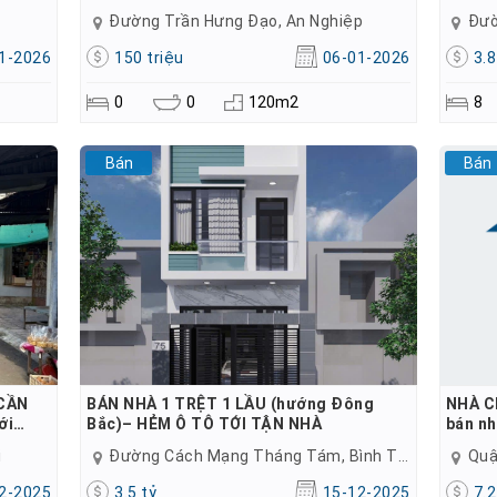
Đường Trần Hưng Đạo, An Nghiệp
Đườ
1-2026
150 triệu
06-01-2026
3.8
0
0
120m2
8
Bán
Bán
 CẦN
BÁN NHÀ 1 TRỆT 1 LẦU (hướng Đông
NHÀ C
ới…
Bắc)– HẺM Ô TÔ TỚI TẬN NHÀ
bán nh
i
Đường Cách Mạng Tháng Tám, Bình Thủy
Quậ
2-2025
3.5 tỷ
15-12-2025
7.2