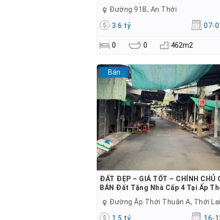
Đường 91B, An Thới
3.6 tỷ
07-0
0
0
462m2
Bán
ĐẤT ĐẸP – GIÁ TỐT – CHÍNH CHỦ
BÁN Đất Tặng Nhà Cấp 4 Tại Ấp Th
Đường Ấp Thới Thuận A, Thới La
1.5 tỷ
16-1