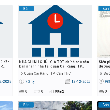
Bán
Bán
ủ cần
NHÀ CHÍNH CHỦ- GIÁ TỐT chính chủ cần
Siêu p
TP…
bán nhanh nhà tại quận Cái Răng, TP…
đường
Quận Cái Răng, TP. Cần Thơ
Đườ
2-2025
7.2 tỷ
12-12-2025
980
0
0
90m2
0
Bán
Bán