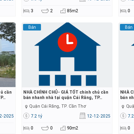
3
2
85m2
0
Bán
Bán
ủ cần
NHÀ CHÍNH CHỦ- GIÁ TỐT chính chủ cần
NHÀ C
TP…
bán nhanh nhà tại quận Cái Răng, TP…
bán nh
Quận Cái Răng, TP. Cần Thơ
Quậ
2-2025
7.2 tỷ
12-12-2025
7.2
0
0
90m2
0