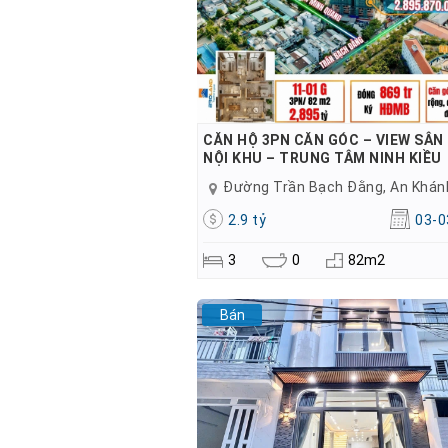
CĂN HỘ 3PN CĂN GÓC – VIEW SÂN 
NỘI KHU – TRUNG TÂM NINH KIỀU
Đường Trần Bạch Đằng, An Khán
2.9 tỷ
03-0
3
0
82m2
Bán