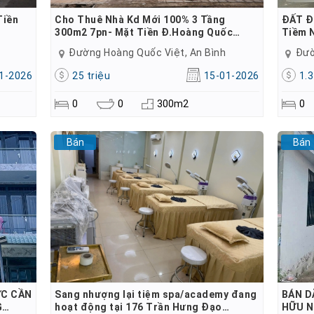
Tiền
Cho Thuê Nhà Kd Mới 100% 3 Tầng
ĐẤT ĐẸ
300m2 7pn- Mặt Tiền Đ.Hoàng Quốc…
Tiềm 
Đường Hoàng Quốc Việt, An Bình
Đườ
1-2026
25 triệu
15-01-2026
1.3
0
0
300m2
0
Bán
Bán
ỰC CẦN
Sang nhượng lại tiệm spa/academy đang
BÁN D
G…
hoạt động tại 176 Trần Hưng Đạo…
HỮU N