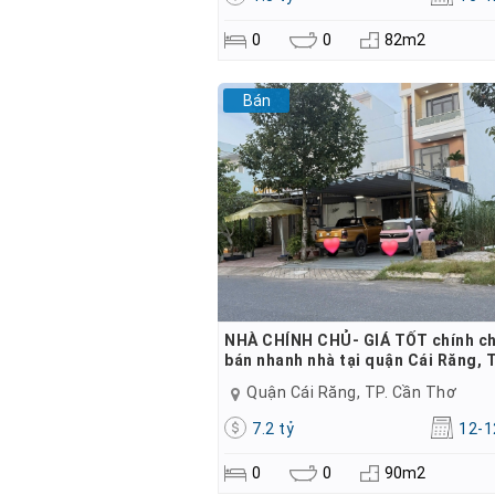
0
0
82m2
Bán
NHÀ CHÍNH CHỦ- GIÁ TỐT chính ch
bán nhanh nhà tại quận Cái Răng, 
Quận Cái Răng, TP. Cần Thơ
7.2 tỷ
12-1
0
0
90m2