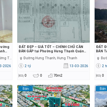
Đường
ĐẤT ĐẸP – GIÁ TỐT – CHÍNH CHỦ CẦN
ĐẤT Đ
ạnh…
BÁN GẤP tại Phường Hưng Thạnh Quận…
BÁN T
Đường Trương Vĩnh Nguyên, Thường Thạnh
Đường Hưng Thạnh, Hưng Thạnh
Đườ
3-2026
2 tỷ
13-03-2026
2 t
0
0
70m2
0
Bán
Bán