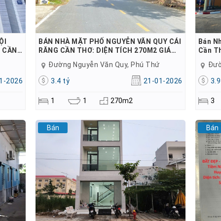
ỘI
BÁN NHÀ MẶT PHỐ NGUYỄN VĂN QUY CÁI
Bán N
- CẦN…
RĂNG CẦN THƠ: DIỆN TÍCH 270M2 GIÁ…
Cần T
Đường Nguyễn Văn Quy, Phú Thứ
1-2026
3.4 tỷ
21-01-2026
3.9
1
1
270m2
3
Bán
Bán