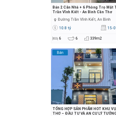
Bán 2 Căn Nhà + 6 Phòng Trọ Mặt 
Trần Vĩnh Kiết - An Bình Cần Thơ
Đường Trần Vĩnh Kiết, An Bình
10.8 tỷ
15-0
6
6
339m2
Bán
TỔNG HỢP SẢN PHẨM HOT KHU V
THƠ – ĐẦU TƯ VÀ AN CƯ LÝ TƯỞN