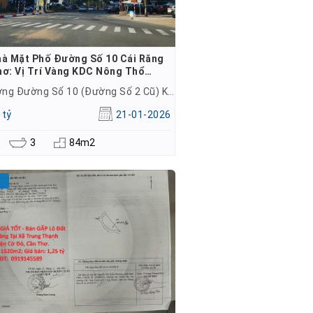
hà Mặt Phố Đường Số 10 Cái Răng
hơ: Vị Trí Vàng KDC Nông Thổ…
Đường Đường Số 10 (Đường Số 2 Cũ) KDC Nông Thổ Sản, Phú Thứ
 tỷ
21-01-2026
3
84m2