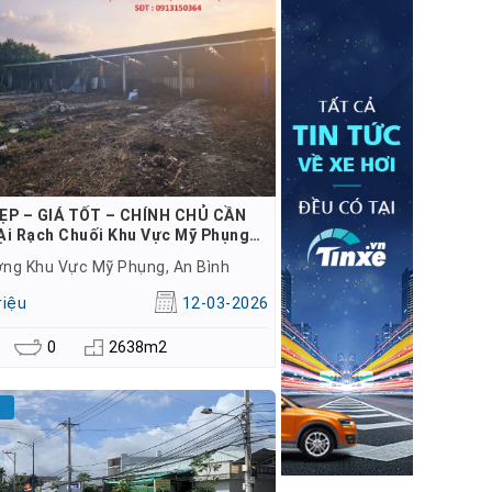
ẸP – GIÁ TỐT – CHÍNH CHỦ CẦN
Ại Rạch Chuối Khu Vực Mỹ Phụng…
ng Khu Vực Mỹ Phụng, An Bình
riệu
12-03-2026
0
2638m2