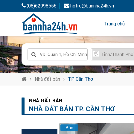
(08)62998556
hotro@bannha24h.vn
Trang chủ
Nhà đất bán
TP. Cần Thơ
NHÀ ĐẤT BÁN
NHÀ ĐẤT BÁN TP. CẦN THƠ
Bán