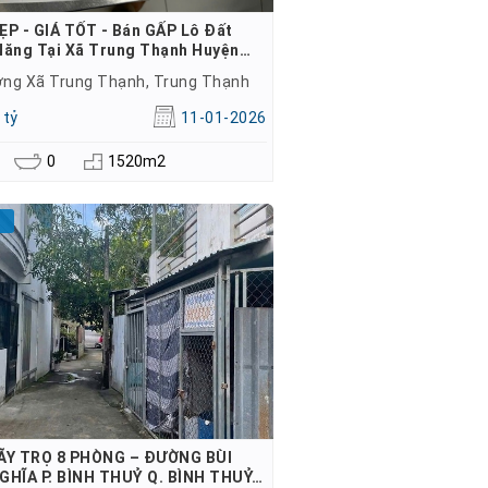
P - GIÁ TỐT - Bán GẤP Lô Đất
Năng Tại Xã Trung Thạnh Huyện…
ng Xã Trung Thạnh, Trung Thạnh
 tỷ
11-01-2026
0
1520m2
ÃY TRỌ 8 PHÒNG – ĐƯỜNG BÙI
GHĨA P. BÌNH THUỶ Q. BÌNH THUỶ…