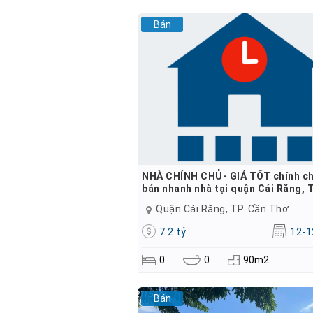
Bán
NHÀ CHÍNH CHỦ- GIÁ TỐT chính ch
bán nhanh nhà tại quận Cái Răng, 
Quận Cái Răng, TP. Cần Thơ
7.2 tỷ
12-1
0
0
90m2
Bán