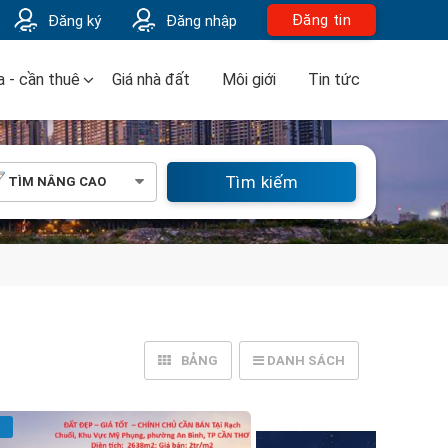
Đăng tin
Đăng ký
Đăng nhập
 - cần thuê
Giá nhà đất
Môi giới
Tin tức
Tìm kiếm
TÌM NÂNG CAO
BẢNG
DANH SÁCH