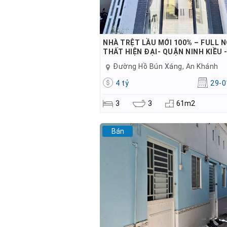
NHÀ TRỆT LẦU MỚI 100% – FULL N
THẤT HIỆN ĐẠI- QUẬN NINH KIỀU 
Đường Hồ Bún Xáng, An Khánh
4 tỷ
29-0
3
3
61m2
Bán