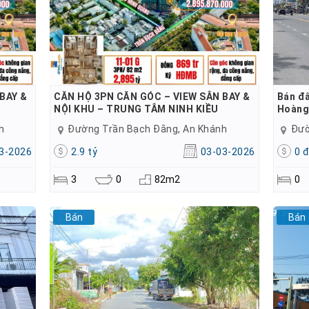
BAY &
CĂN HỘ 3PN CĂN GÓC – VIEW SÂN BAY &
Bán đấ
NỘI KHU – TRUNG TÂM NINH KIỀU
Hoàng
h
Đường Trần Bạch Đằng, An Khánh
Đườ
3-2026
2.9 tỷ
03-03-2026
0 
3
0
82m2
0
Bán
Bán