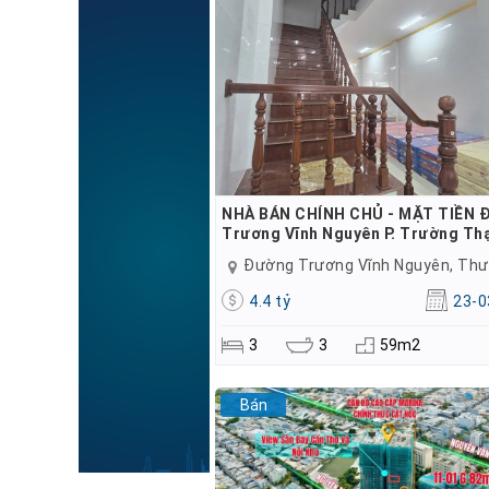
NHÀ BÁN CHÍNH CHỦ - MẶT TIỀN 
Trương Vĩnh Nguyên P. Trường Th
4.4 tỷ
23-0
3
3
59m2
Bán